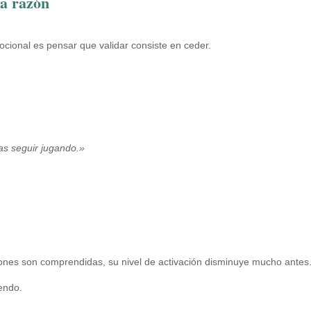
la razón
cional es pensar que validar consiste en ceder.
s seguir jugando.»
ones son comprendidas, su nivel de activación disminuye mucho antes
endo.